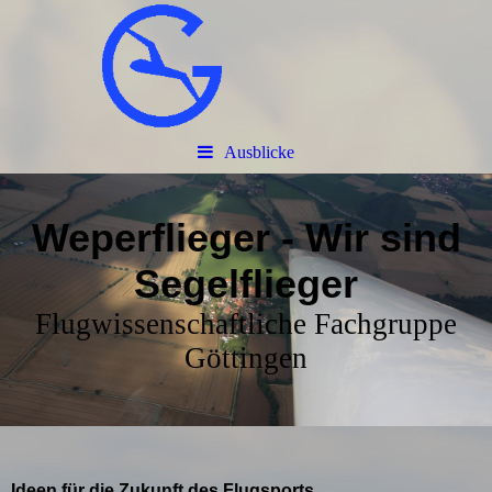
Ausblicke
Weperflieger - Wir sind
Segelflieger
Flugwissenschaftliche Fachgruppe
Göttingen
Ideen für die Zukunft des Flugsports